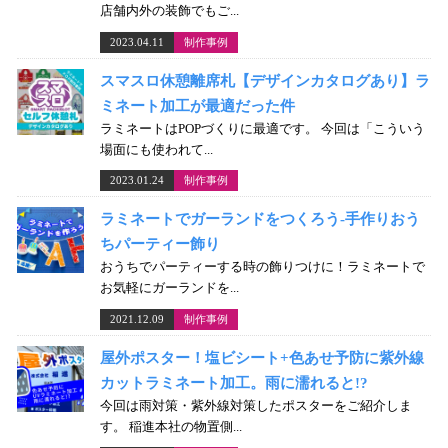
店舗内外の装飾でもご...
2023.04.11
制作事例
スマスロ休憩離席札【デザインカタログあり】ラ
ミネート加工が最適だった件
ラミネートはPOPづくりに最適です。 今回は「こういう
場面にも使われて...
2023.01.24
制作事例
ラミネートでガーランドをつくろう-手作りおう
ちパーティー飾り
おうちでパーティーする時の飾りつけに！ラミネートで
お気軽にガーランドを...
2021.12.09
制作事例
屋外ポスター！塩ビシート+色あせ予防に紫外線
カットラミネート加工。雨に濡れると!?
今回は雨対策・紫外線対策したポスターをご紹介しま
す。 稲進本社の物置側...