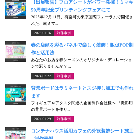
【出展報告】フロアシートがパワー発揮！ミマキ
50周年記念プリンティングフェアにて
2025年12月11日、有楽町の東京国際フォーラムで開催さ
れた、㈱ミマ...
2026.01.16
制作事例
春の店頭を彩るパネルで楽しく装飾！販促POP制
作と活用法
あなたのお店を春シーズンのオリジナル・デコレーショ
ンで彩りませんか？ ...
2024.02.22
制作事例
背景ボードはラミネートとスジ押し加工でも作れ
ます
フィギュアやアクスタ関連の企画制作会社様へ 『撮影用
の背景ボードを作り...
2024.01.29
制作事例
コンテナハウス活用カフェの外観装飾シート施工
─制作事例