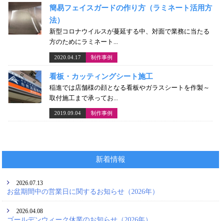
簡易フェイスガードの作り方（ラミネート活用方
法）
新型コロナウイルスが蔓延する中、対面で業務に当たる
方のためにラミネート...
2020.04.17
制作事例
看板・カッティングシート施工
稲進では店舗様の顔となる看板やガラスシートを作製～
取付施工まで承ってお...
2019.09.04
制作事例
新着情報
2026.07.13
お盆期間中の営業日に関するお知らせ（2026年）
2026.04.08
ゴールデンウィーク休業のお知らせ（2026年）