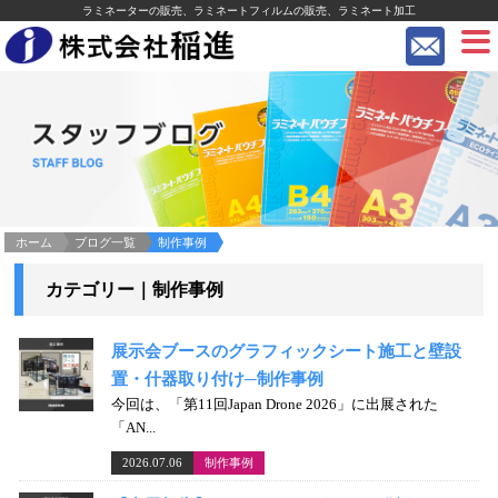
ラミネーターの販売、ラミネートフィルムの販売、ラミネート加工
ホーム
ブログ一覧
制作事例
カテゴリー｜制作事例
展示会ブースのグラフィックシート施工と壁設
置・什器取り付け─制作事例
今回は、「第11回Japan Drone 2026」に出展された
「AN...
2026.07.06
制作事例