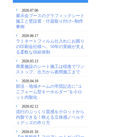
2026.07.06
展示会ブースのグラフィックシート
施工と壁設置・什器取り付け─制作
事例
2026.06.17
ラミネートフィルム仕入れにお困り
の印刷会社様へ。50年の実績が支え
る柔軟な供給体制
2026.05.13
商業施設のシート施工は稲進でワン
ストップ。出力から夜間施工まで
2026.04.10
部活・地域チームの卒団記念に“ユ
ニフォーム型キーホルダー”を小ロ
ット内製化
2026.02.12
流行のぷっくり質感を小ロットから
内製できる！映える立体感ノベルテ
ィグッズの作り方
2026.01.16
【出展報告】フロアシートがパワー