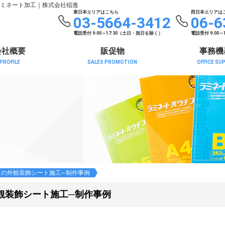
ミネート加工
｜株式会社稲進
東日本エリアはこちら
西日本エリアは
03-5664-3412
06-6
電話受付 9:00～17:30（土日・祝日を除く）
電話受付 9:00
会社概要
販促物
事務機
PROFILE
SALES PROMOTION
OFFICE SU
ェの外観装飾シート施工─制作事例
観装飾シート施工─制作事例