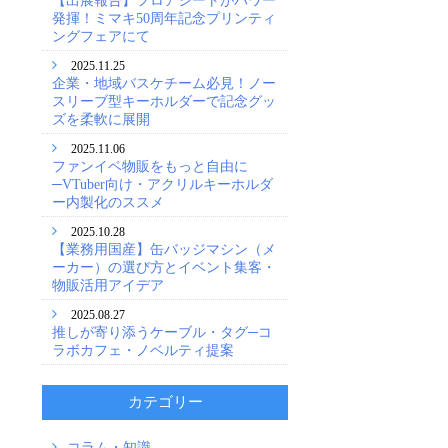
発揮！ミマキ50周年記念プリンティ
ングフェアにて
2025.11.25
企業・地域バスケチーム必見！ノー
スリーブ型キーホルダーで記念グッ
ズを柔軟に展開
2025.11.06
ファンイベ物販をもっと自由に
─VTuber向け・アクリルキーホルダ
ー内製化のススメ
2025.10.28
【業務用国産】缶バッジマシン（メ
ーカー）の選び方とイベント集客・
物販活用アイデア
2025.08.27
推しが寄り添うケーブル・タグ─コ
ラボカフェ・ノベルティ提案
カテゴリー
コラム・知識