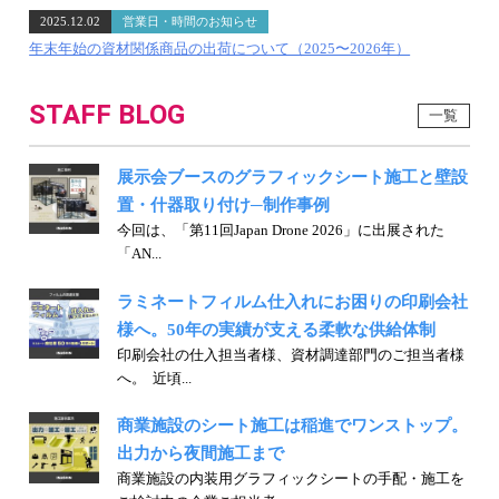
2025.12.02
営業日・時間のお知らせ
年末年始の資材関係商品の出荷について（2025〜2026年）
STAFF BLOG
一覧
展示会ブースのグラフィックシート施工と壁設
置・什器取り付け─制作事例
今回は、「第11回Japan Drone 2026」に出展された
「AN...
ラミネートフィルム仕入れにお困りの印刷会社
様へ。50年の実績が支える柔軟な供給体制
印刷会社の仕入担当者様、資材調達部門のご担当者様
へ。 近頃...
商業施設のシート施工は稲進でワンストップ。
出力から夜間施工まで
商業施設の内装用グラフィックシートの手配・施工を