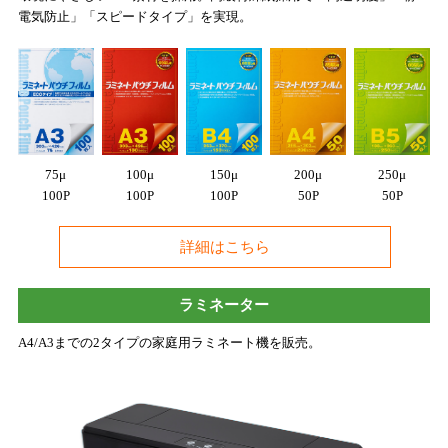
電気防止」「スピードタイプ」を実現。
75μ
100μ
150μ
200μ
250μ
100P
100P
100P
50P
50P
詳細はこちら
ラミネーター
A4/A3までの2タイプの家庭用ラミネート機を販売。