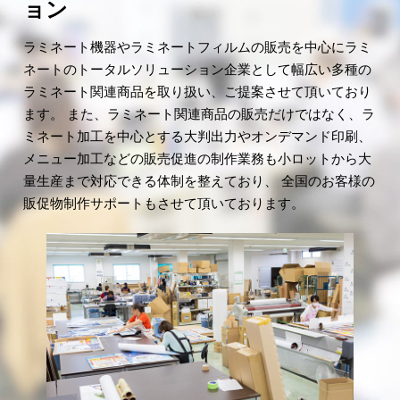
ョン
ラミネート機器やラミネートフィルムの販売を中心にラミ
ネートのトータルソリューション企業として幅広い多種の
ラミネート関連商品を取り扱い、ご提案させて頂いており
ます。 また、ラミネート関連商品の販売だけではなく、ラ
ミネート加工を中心とする大判出力やオンデマンド印刷、
メニュー加工などの販売促進の制作業務も小ロットから大
量生産まで対応できる体制を整えており、 全国のお客様の
販促物制作サポートもさせて頂いております。