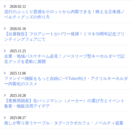
2026.02.12
流行のぷっくり質感を小ロットから内製できる！映える立体感ノ
ベルティグッズの作り方
2026.01.16
【出展報告】フロアシートがパワー発揮！ミマキ50周年記念プリ
ンティングフェアにて
2025.11.25
企業・地域バスケチーム必見！ノースリーブ型キーホルダーで記
念グッズを柔軟に展開
2025.11.06
ファンイベ物販をもっと自由に─VTuber向け・アクリルキーホルダ
ー内製化のススメ
2025.10.28
【業務用国産】缶バッジマシン（メーカー）の選び方とイベント
集客・物販活用アイデア
2025.08.27
推しが寄り添うケーブル・タグ─コラボカフェ・ノベルティ提案