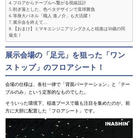
フロアからテーブルへ繋がる視線設計
削ぎ落とした、色ベタデザインで直球勝負
等身大パネル「職人 進ノ介」も大活躍！
展示会を終えて…
【おまけ】ミマキエンジニアリングさんと稲進は50歳の同
級生！
展示会場の「足元」を狙った「ワン
ストップ」のフロアシート！
会場の仕様は、各社一律で「背面パーテーション」と「テー
ブルのみ」という定形的なものでした。
そういった環境下、稲進ブースで最も注目を集めたのが、前
方に大胆に配置した「フロアシート」です。