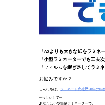
『
A3よりも大きな紙をラミネ
『
小型ラミネーターでも工夫次
『フィルムを
継ぎ足してラミネ
お悩みですか？
こんにちは。
ラミネート商社歴50年の㈱
─もしかして─
あなたは小型簡易ラミネーターで、