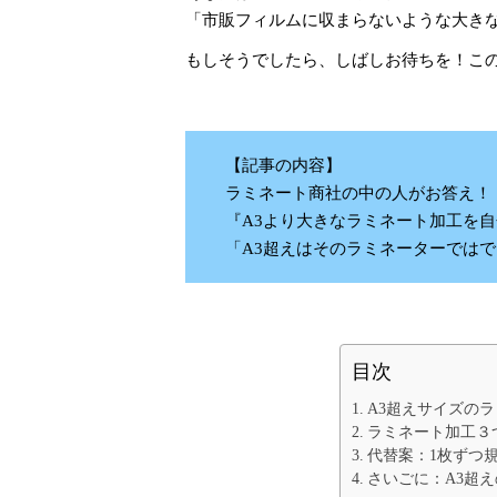
「市販フィルムに収まらないような大き
もしそうでしたら、しばしお待ちを！こ
【記事の内容】
ラミネート商社の中の人がお答え！
『A3より大きなラミネート加工を
「A3超えはそのラミネーターでは
目次
A3超えサイズの
ラミネート加工３
代替案：1枚ずつ
さいごに：A3超