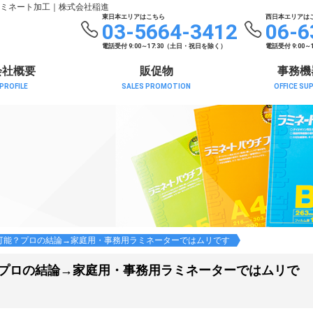
ミネート加工
｜株式会社稲進
東日本エリアはこちら
西日本エリアは
03-5664-3412
06-6
電話受付 9:00～17:30（土日・祝日を除く）
電話受付 9:00
会社概要
販促物
事務機
PROFILE
SALES PROMOTION
OFFICE SU
可能？プロの結論→家庭用・事務用ラミネーターではムリです
？プロの結論→家庭用・事務用ラミネーターではムリで