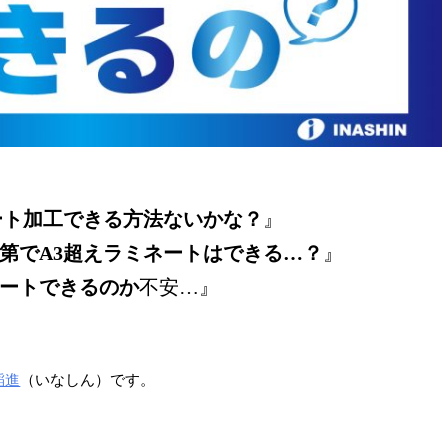
ート加工できる方法ないかな？
』
第でA3超えラミネートはできる…？
』
ートできるのか
不安…』
稲進
（いなしん）です。