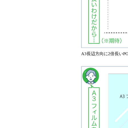
A3長辺方向に2倍長いPO