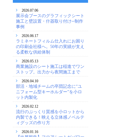
2026.07.06
展示会ブースのグラフィックシート
施工と壁設置・什器取り付け─制作
事例
2026.06.17
ラミネートフィルム仕入れにお困り
の印刷会社様へ。50年の実績が支え
る柔軟な供給体制
2026.05.13
商業施設のシート施工は稲進でワン
ストップ。出力から夜間施工まで
2026.04.10
部活・地域チームの卒団記念に“ユ
ニフォーム型キーホルダー”を小ロ
ット内製化
2026.02.12
流行のぷっくり質感を小ロットから
内製できる！映える立体感ノベルテ
ィグッズの作り方
2026.01.16
【出展報告】フロアシートがパワー