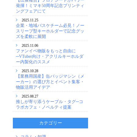
発揮！ミマキ50周年記念プリンティ
ングフェアにて
2025.11.25
企業・地域バスケチーム必見！ノー
スリーブ型キーホルダーで記念グッ
ズを柔軟に展開
2025.11.06
ファンイベ物販をもっと自由に
─VTuber向け・アクリルキーホルダ
ー内製化のススメ
2025.10.28
【業務用国産】缶バッジマシン（メ
ーカー）の選び方とイベント集客・
物販活用アイデア
2025.08.27
推しが寄り添うケーブル・タグ─コ
ラボカフェ・ノベルティ提案
カテゴリー
コラム・知識