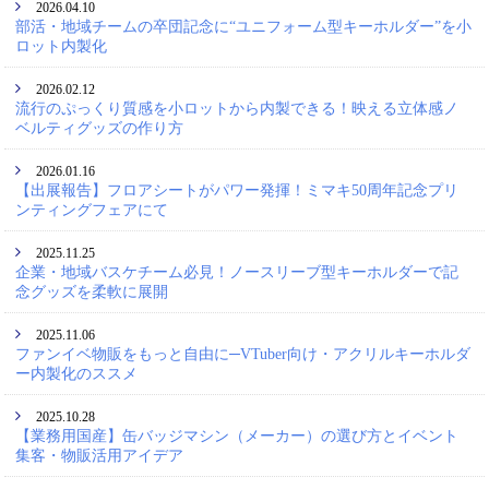
2026.04.10
部活・地域チームの卒団記念に“ユニフォーム型キーホルダー”を小
ロット内製化
2026.02.12
流行のぷっくり質感を小ロットから内製できる！映える立体感ノ
ベルティグッズの作り方
2026.01.16
【出展報告】フロアシートがパワー発揮！ミマキ50周年記念プリ
ンティングフェアにて
2025.11.25
企業・地域バスケチーム必見！ノースリーブ型キーホルダーで記
念グッズを柔軟に展開
2025.11.06
ファンイベ物販をもっと自由に─VTuber向け・アクリルキーホルダ
ー内製化のススメ
2025.10.28
【業務用国産】缶バッジマシン（メーカー）の選び方とイベント
集客・物販活用アイデア