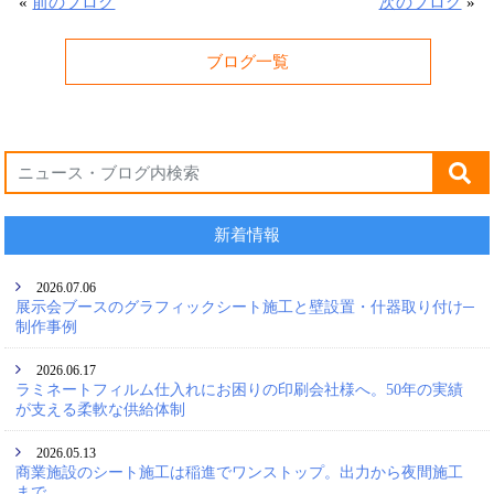
«
前のブログ
次のブログ
»
ブログ一覧
新着情報
2026.07.06
展示会ブースのグラフィックシート施工と壁設置・什器取り付け─
制作事例
2026.06.17
ラミネートフィルム仕入れにお困りの印刷会社様へ。50年の実績
が支える柔軟な供給体制
2026.05.13
商業施設のシート施工は稲進でワンストップ。出力から夜間施工
まで