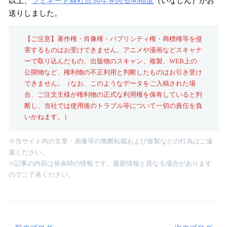
以上、
ラミネート商社歴50年を誇る㈱稲進
（いなしん）がお
送りしました。
【ご注意】著作権・肖像権・パブリシティ権・商標権等を侵
害するものはお受けできません。アニメや漫画などスキャナ
ーで取り込んだもの、出版物のスキャン、複製、WEB上の
公開物など、権利物の不正利用と判断したものはお引き受け
できません。（なお、このようなデータをご入稿された場
合、ご注文主様が権利物の正式な利用権を保有していると判
断し、当社では使用後のトラブル等について一切の責任を負
いかねます。）
※当サイト内の文章・画像等の無断転載および複製などの行為はご遠
慮ください。
※記事の内容は発表時の情報です。最新情報と異なる場合があります
のでご了承ください。