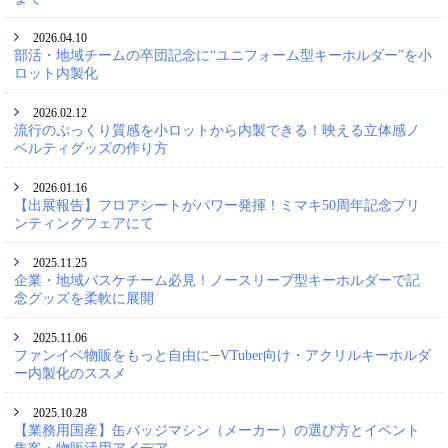
2026.04.10
部活・地域チームの卒団記念に“ユニフォーム型キーホルダー”を小
ロット内製化
2026.02.12
流行のぷっくり質感を小ロットから内製できる！映える立体感ノ
ベルティグッズの作り方
2026.01.16
【出展報告】フロアシートがパワー発揮！ミマキ50周年記念プリ
ンティングフェアにて
2025.11.25
企業・地域バスケチーム必見！ノースリーブ型キーホルダーで記
念グッズを柔軟に展開
2025.11.06
ファンイベ物販をもっと自由に─VTuber向け・アクリルキーホルダ
ー内製化のススメ
2025.10.28
【業務用国産】缶バッジマシン（メーカー）の選び方とイベント