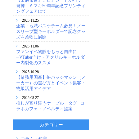
発揮！ミマキ50周年記念プリンティ
ングフェアにて
2025.11.25
企業・地域バスケチーム必見！ノー
スリーブ型キーホルダーで記念グッ
ズを柔軟に展開
2025.11.06
ファンイベ物販をもっと自由に
─VTuber向け・アクリルキーホルダ
ー内製化のススメ
2025.10.28
【業務用国産】缶バッジマシン（メ
ーカー）の選び方とイベント集客・
物販活用アイデア
2025.08.27
推しが寄り添うケーブル・タグ─コ
ラボカフェ・ノベルティ提案
カテゴリー
コラム・知識