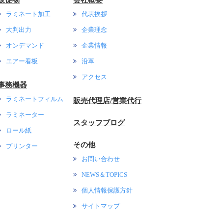
販促物
会社概要
ラミネート加工
代表挨拶
大判出力
企業理念
オンデマンド
企業情報
エアー看板
沿革
アクセス
事務機器
ラミネートフィルム
販売代理店/営業代行
ラミネーター
スタッフブログ
ロール紙
その他
プリンター
お問い合わせ
NEWS＆TOPICS
個人情報保護方針
サイトマップ