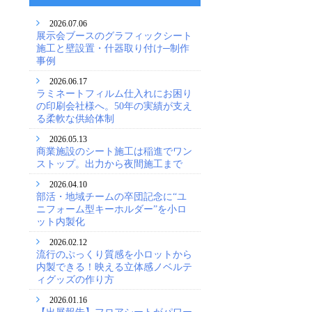
2026.07.06
展示会ブースのグラフィックシート
施工と壁設置・什器取り付け─制作
事例
2026.06.17
ラミネートフィルム仕入れにお困り
の印刷会社様へ。50年の実績が支え
る柔軟な供給体制
2026.05.13
商業施設のシート施工は稲進でワン
ストップ。出力から夜間施工まで
2026.04.10
部活・地域チームの卒団記念に“ユ
ニフォーム型キーホルダー”を小ロ
ット内製化
2026.02.12
流行のぷっくり質感を小ロットから
内製できる！映える立体感ノベルテ
ィグッズの作り方
2026.01.16
【出展報告】フロアシートがパワー