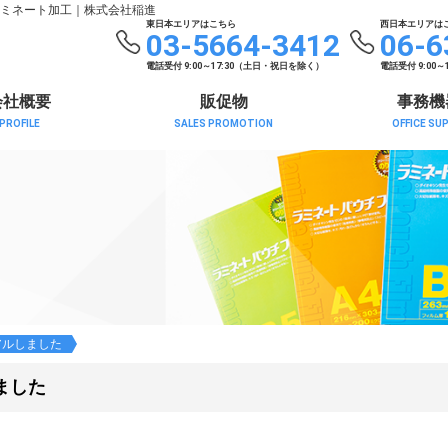
ミネート加工
｜株式会社稲進
東日本エリアはこちら
西日本エリアは
03-5664-3412
06-6
電話受付 9:00～17:30（土日・祝日を除く）
電話受付 9:00
会社概要
販促物
事務機
PROFILE
SALES PROMOTION
OFFICE SU
アルしました
ました