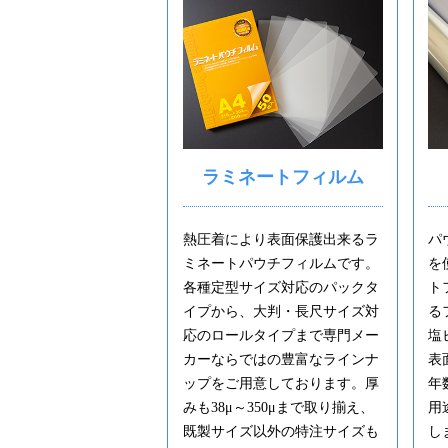
ラミネートフィルム
熱圧着により表面保護出来るラ
パ
ミネートパウチフィルムです。
を
各種定型サイズ対応のパックタ
ト
イプから、大判・長尺サイズ対
る
応のロールタイプまで専門メー
塩
カーならではの豊富なラインナ
表
ップをご用意しております。厚
年
みも38μ～350μまで取り揃え、
用
既製サイズ以外の特注サイズも
し